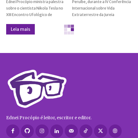
Ednei Procópio ministra palestra
Peruíbe, durante a IV Conferência
sobre o cientista Nikola Tesla no
Internacional sobre Vida
XIII Encontro Ufológico de
Extraterrestre da Jureia
Leia mais
Ednei Procópio é leitor, escritor e editor.