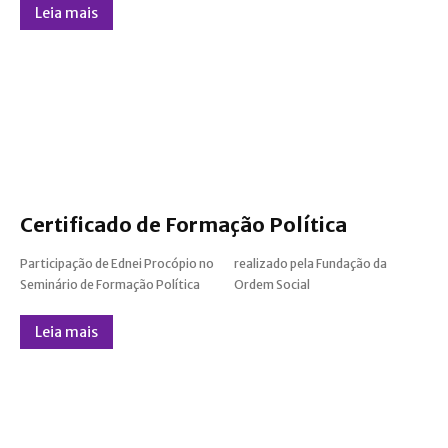
Leia mais
Certificado de Formação Política
Participação de Ednei Procópio no
realizado pela Fundação da
Seminário de Formação Política
Ordem Social
Leia mais