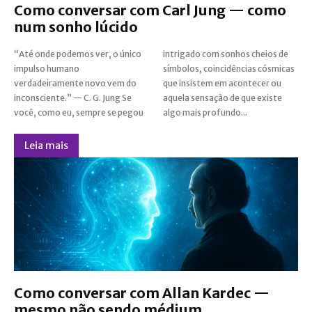
Como conversar com Carl Jung — como
num sonho lúcido
“Até onde podemos ver, o único
intrigado com sonhos cheios de
impulso humano
símbolos, coincidências cósmicas
verdadeiramente novo vem do
que insistem em acontecer ou
inconsciente.” — C. G. Jung Se
aquela sensação de que existe
você, como eu, sempre se pegou
algo mais profundo...
Leia mais
Como conversar com Allan Kardec —
mesmo não sendo médium