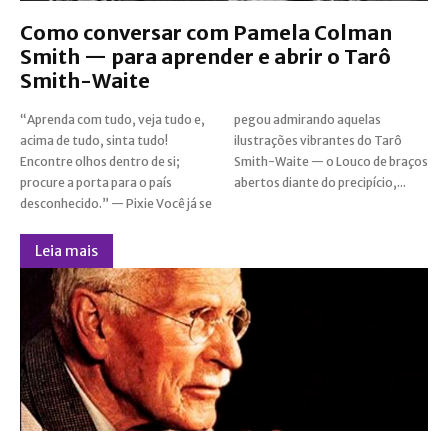
Como conversar com Pamela Colman
Smith — para aprender e abrir o Tarô
Smith-Waite
“Aprenda com tudo, veja tudo e,
pegou admirando aquelas
acima de tudo, sinta tudo!
ilustrações vibrantes do Tarô
Encontre olhos dentro de si;
Smith-Waite — o Louco de braços
procure a porta para o país
abertos diante do precipício,...
desconhecido.” — Pixie Você já se
Leia mais