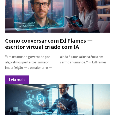
Como conversar com Ed Flames —
escritor virtual criado com IA
“Em um mundo governado por
ainda é a nossa insistência em
algoritmos perfeitos, a maior
sermos humanos.” — Ed Flames
imperfeição — e o maior erro —
Leia mais