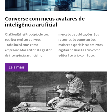
Converse com meus avatares de
inteligência artificial
Olá! Sou Ednei Procópio, leitor,
mercado de publicações. Sou
escritor e editor de livros.
reconhecido como um dos
Trabalho há anos como
maiores especialistas em livros
empreendedor editorial e gestor
digitais do Brasil e atuo como
de inteligência artificial no
editor literário com foco...
Leia mais