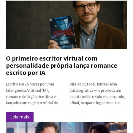
O primeiro escritor virtual com
personalidade própria lança romance
escrito por IA
Escrito em 24 horas por uma
Direito Autoral, ISBN e Ficha
Inteligência Artificial (IA),
Catalográfica — e provoca um
romance de ficção científica é
debate inédito sobre quem pode,
lançado com registro oficial de
afinal, ocupar o lugar de autor.
Leia mais