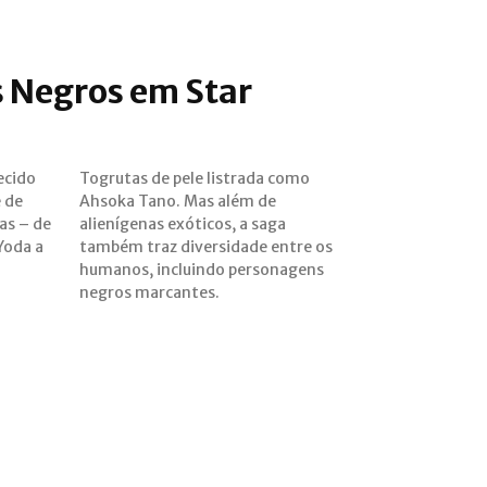
 Negros em Star
ecido
 como
e de
 de
cas – de
a saga
Yoda a
tre os
negros marcantes.