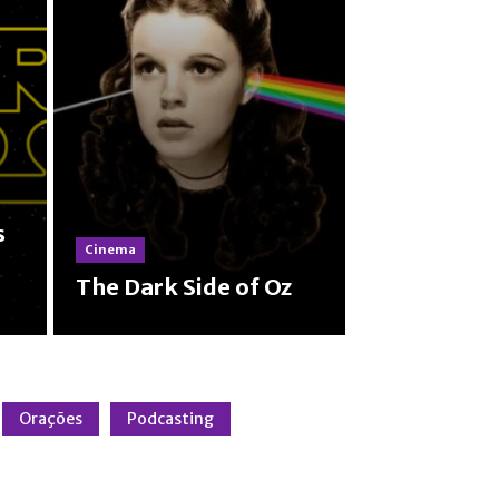
s
Cinema
The Dark Side of Oz
Orações
Podcasting