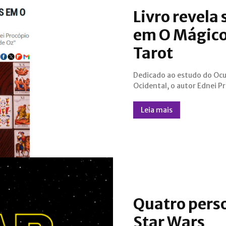
Livro revela
em O Mágico 
Tarot
Dedicado ao estudo do Oc
desvenda os simbolismos 
Ocidental, o autor Ednei P
Leia mais
Quatro pers
Star Wars