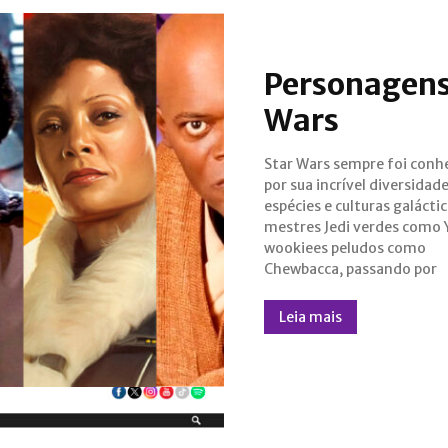
Personagens
Wars
Star Wars sempre foi conh
Togrutas de pele listrada
por sua incrível diversidad
Ahsoka Tano. Mas além
espécies e culturas galácti
alienígenas exóticos, 
mestres Jedi verdes como 
também traz diversidade en
wookiees peludos como
humanos, incluindo personagens
Chewbacca, passando por
Leia mais