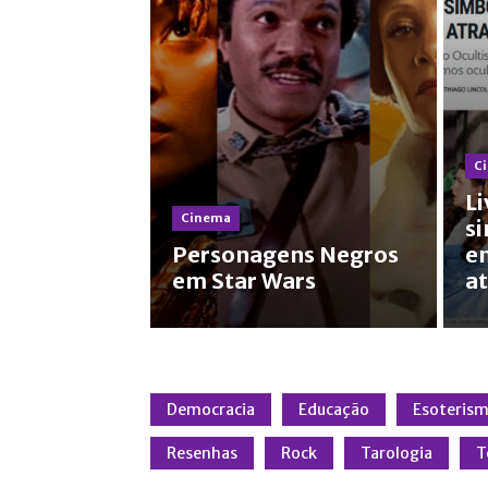
C
Li
Cinema
s
Personagens Negros
e
em Star Wars
at
Democracia
Educação
Esoteris
Resenhas
Rock
Tarologia
T