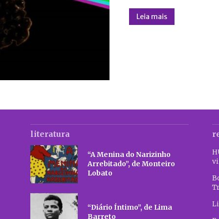
Leia mais
literatura
r
H
“A Menina do Narizinho
vi
Arrebitado”, de Monteiro
Lobato
B
T
Li
“Diário Íntimo”, de Lima
Barreto