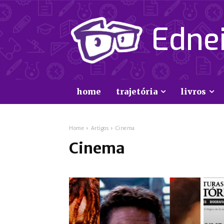
Ednei
home
trajetória
livros
Home
Artigos
Cinema
Cinema