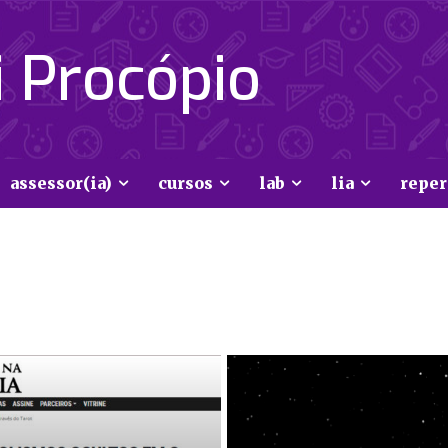
 Procópio
assessor(ia)
cursos
lab
lia
reper