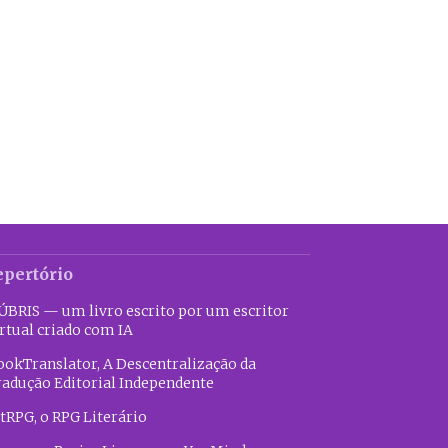
epertório
ÚBRIS — um livro escrito por um escritor
rtual criado com IA
ookTranslator, A Descentralização da
radução Editorial Independente
tRPG, o RPG Literário