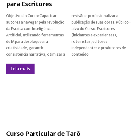
para Escritores
Objetivo do Curso: Capacitar
revisão e profissionalizar a
autores a navegar pela revolução
publicação de suas obras. Público-
da Escrita com Inteligência
alvo do Curso: Escritores
Artificial, utilizando ferramentas
(iniciantes e experientes),
de IA para desbloquear a
roteiristas, editores
criatividade, garantir
independentes e produtores de
consistência narrativa, otimizar a
conteúdo.
Leia mais
Curso Particular de Tarô