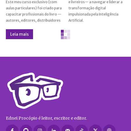
Este meu curso exclusivo (com
e livreiros— a navegar e liderar a
aulas particulares) foi criado para
transformação digital
capacitar profissionais do livro —
impulsionada pela Inteligência
autores, editores, distribuidores
Artificial.
Leia mais
Ednei Procópio é leitor, escritor e editor.