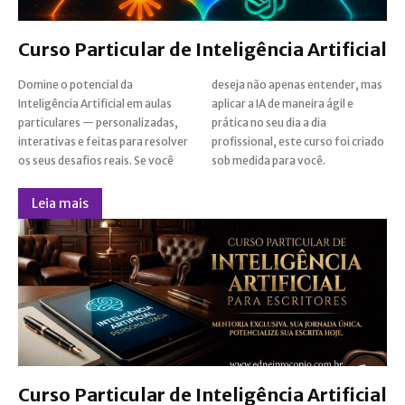
Curso Particular de Inteligência Artificial
Domine o potencial da
deseja não apenas entender, mas
Inteligência Artificial em aulas
aplicar a IA de maneira ágil e
particulares — personalizadas,
prática no seu dia a dia
interativas e feitas para resolver
profissional, este curso foi criado
os seus desafios reais. Se você
sob medida para você.
Leia mais
Curso Particular de Inteligência Artificial