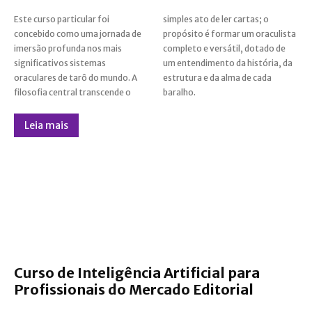
Este curso particular foi
simples ato de ler cartas; o
concebido como uma jornada de
propósito é formar um oraculista
imersão profunda nos mais
completo e versátil, dotado de
significativos sistemas
um entendimento da história, da
oraculares de tarô do mundo. A
estrutura e da alma de cada
filosofia central transcende o
baralho.
Leia mais
Curso de Inteligência Artificial para
Profissionais do Mercado Editorial