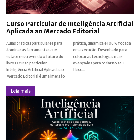
Curso Particular de Inteligência Artificial
Aplicada ao Mercado Editorial
Aulas práticas particulares para
prática, dinâmica e 100% focada
dominar as ferramentas que
em execução. Desenhado para
estão reescrevendo o futuro do
colocar as tecnologias mais
livro O curso particular
avançadas para rodar no seu
Inteligência Artificial Aplicada ao
fluxo...
Mercado Editorial é uma imersão
Leia mais