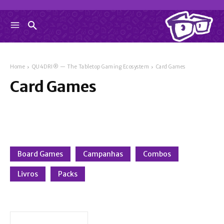
Home
QU4DRI® — The Tabletop Gaming Ecosystem
Card Games
Card Games
Board Games
Campanhas
Combos
Livros
Packs