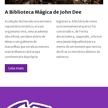
A Biblioteca Mágica de John Dee
A coleção de Dee não era um mero
Inglaterra. A história de como
repositório estático; era um
este monumental acervo foi
organismo vivo, uma academia
construído e, de forma
não oficial, um laboratório de
devastadora, saqueado, oferece
ideias e um gabinete de
uma janela inigualável para a
maravilhas que atraía as mentes
mente de um homem que tentou
mais brilhantes da Europa
decifrar os mistérios últimos do
continental e da própria
universo.
Leia mais