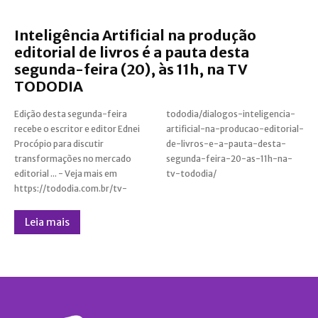
Inteligência Artificial na produção
editorial de livros é a pauta desta
segunda-feira (20), às 11h, na TV
TODODIA
Edição desta segunda-feira
tododia/dialogos-inteligencia-
recebe o escritor e editor Ednei
artificial-na-producao-editorial-
Procópio para discutir
de-livros-e-a-pauta-desta-
transformações no mercado
segunda-feira-20-as-11h-na-
editorial ... - Veja mais em
tv-tododia/
https://tododia.com.br/tv-
Leia mais