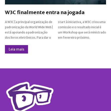
W3C finalmente entra na jogada
A W3C [a principal organização de
start à iniciativa, a W3C criou uma
padronização da World Wide Web]
comissão e o resultado inicial é
está apoiando a padronização
um Workshop que será ministrado
dos livros eletrônicos. Para dar o
em fevereiro próximo.
Leia mais