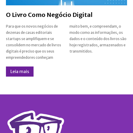
O Livro Como Negócio Digital
Para que os novos negócios de
muito bem, e compreendam, o
dezenas de casas editoriais
modo como as informações, os
startups se amplifiquem e se
dados e o conteúdo dos livros são
consolidem no mercado de livros
hoje registrados, armazenados e
digitais é preciso que os seus
transmitidos.
empreendedores conheçam
Leia mais