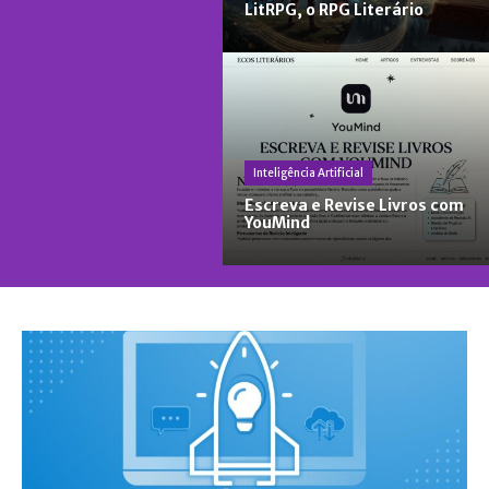
LitRPG, o RPG Literário
Inteligência Artificial
Escreva e Revise Livros com
YouMind