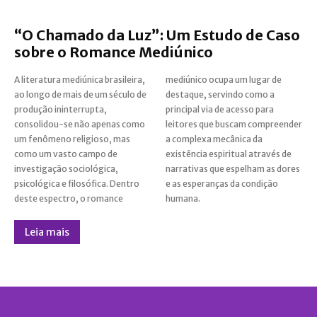
“O Chamado da Luz”: Um Estudo de Caso
sobre o Romance Mediúnico
A literatura mediúnica brasileira,
mediúnico ocupa um lugar de
ao longo de mais de um século de
destaque, servindo como a
produção ininterrupta,
principal via de acesso para
consolidou-se não apenas como
leitores que buscam compreender
um fenômeno religioso, mas
a complexa mecânica da
como um vasto campo de
existência espiritual através de
investigação sociológica,
narrativas que espelham as dores
psicológica e filosófica. Dentro
e as esperanças da condição
deste espectro, o romance
humana.
Leia mais