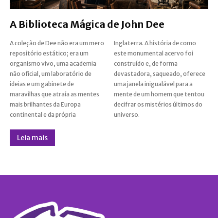
A Biblioteca Mágica de John Dee
A coleção de Dee não era um mero
Inglaterra. A história de como
repositório estático; era um
este monumental acervo foi
organismo vivo, uma academia
construído e, de forma
não oficial, um laboratório de
devastadora, saqueado, oferece
ideias e um gabinete de
uma janela inigualável para a
maravilhas que atraía as mentes
mente de um homem que tentou
mais brilhantes da Europa
decifrar os mistérios últimos do
continental e da própria
universo.
Leia mais