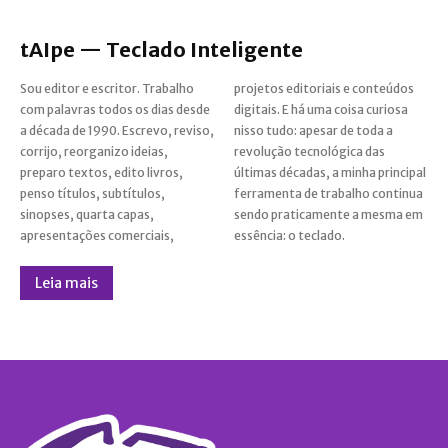
tAIpe — Teclado Inteligente
Sou editor e escritor. Trabalho
projetos editoriais e conteúdos
com palavras todos os dias desde
digitais. E há uma coisa curiosa
a década de 1990. Escrevo, reviso,
nisso tudo: apesar de toda a
corrijo, reorganizo ideias,
revolução tecnológica das
preparo textos, edito livros,
últimas décadas, a minha principal
penso títulos, subtítulos,
ferramenta de trabalho continua
sinopses, quarta capas,
sendo praticamente a mesma em
apresentações comerciais,
essência: o teclado.
Leia mais