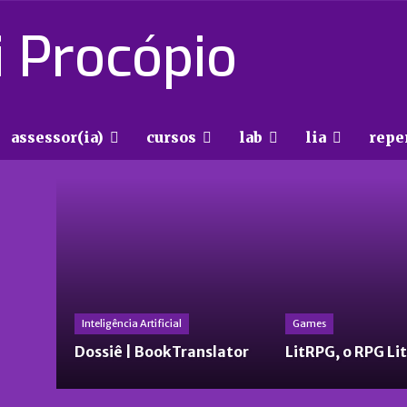
 Procópio
assessor(ia)
cursos
lab
lia
repe
Inteligência Artificial
Games
Dossiê | BookTranslator
LitRPG, o RPG Li