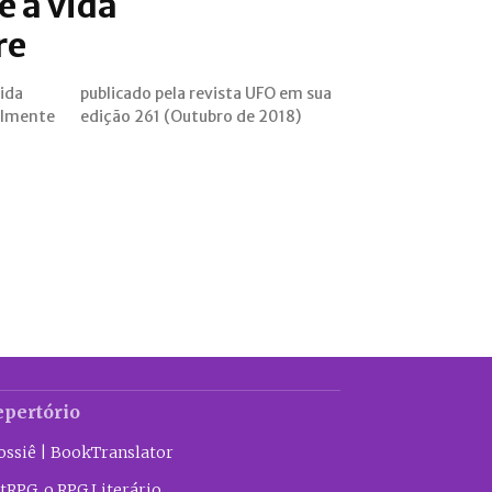
e a vida
re
vida
 sua
nalmente
edição 261 (Outubro de 2018)
epertório
ossiê | BookTranslator
tRPG, o RPG Literário