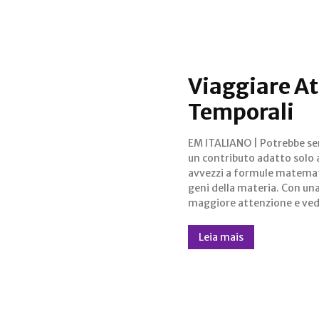
Viaggiare At
Temporali
EM ITALIANO | Potrebbe s
ampie però, ognuno potrà
un contributo adatto solo a
appieno di una serie di t
avvezzi a formule matemat
affascinanti che abbiamo il 
geni della materia. Con un
di introdurre. Siamo pronti per u
maggiore attenzione e ved
Leia mais