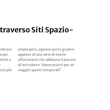
traverso Siti Spazio-
embrare
 godere
i piú
eorie
iche e
piacere
a
n
ute piú
viaggio spazio temporali?