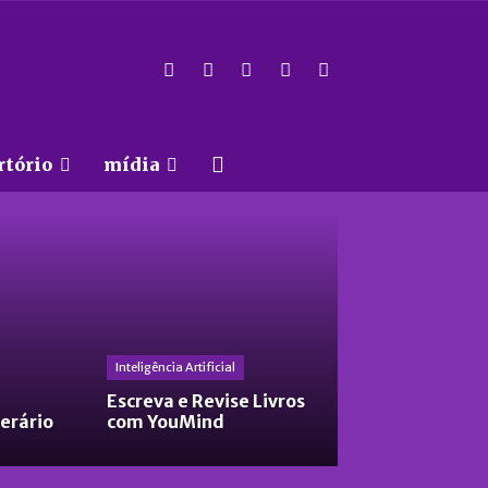
rtório
mídia
Inteligência Artificial
Escreva e Revise Livros
terário
com YouMind