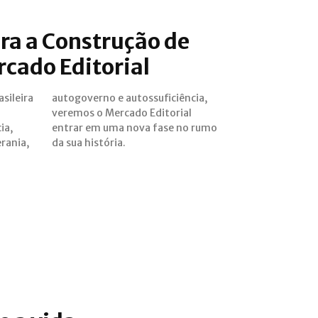
ara a Construção de
cado Editorial
sileira
iência,
ia,
umo
rania,
da sua história.