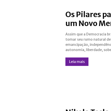
Os Pilares p
um Novo Mer
Assim que a Democracia bra
autogoverno e autossufic
tomar seu rumo natural de
veremos o Mercado Editorial
emancipação, independênc
entrar em uma nova fase no r
autonomia, liberdade, sobe
Leia mais