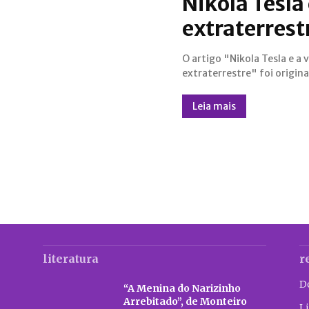
Nikola Tesla 
extraterrest
O artigo "Nikola Tesla e a 
publicado pela revista UFO em
extraterrestre" foi origi
Leia mais
literatura
r
D
“A Menina do Narizinho
Arrebitado”, de Monteiro
Li