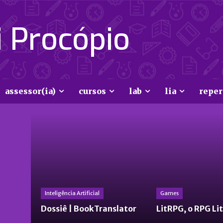
 Procópio
assessor(ia)
cursos
lab
lia
reper
Inteligência Artificial
Games
Dossiê | BookTranslator
LitRPG, o RPG Li