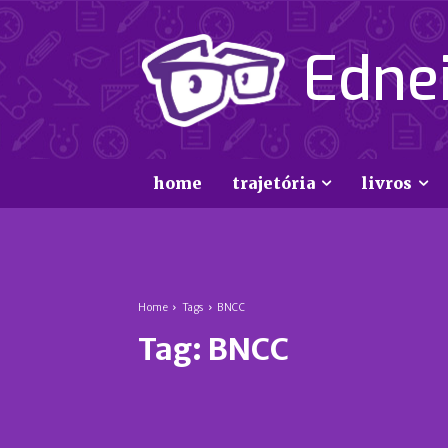
Ednei
home
trajetória
livros
Home
Tags
BNCC
Tag:
BNCC