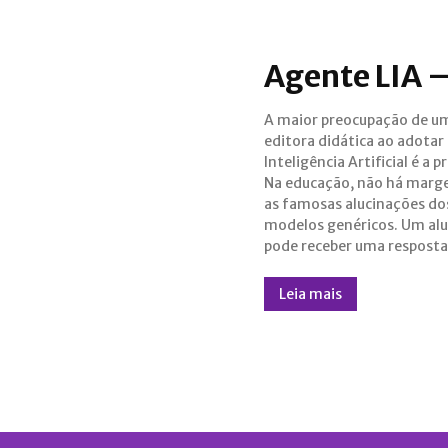
Agente LIA —
A maior preocupação de u
historicamente incorreta ou 
editora didática ao adotar
dado científico inventado. O
Inteligência Artificial é a p
Agente LIA — Livros Did
Na educação, não há marg
resolve esse pro
as famosas alucinações do
implementando arquiteturas de I
modelos genéricos. Um al
pode receber uma resposta
Leia mais