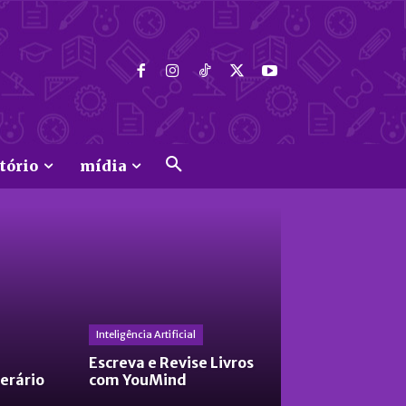
tório
mídia
Inteligência Artificial
Escreva e Revise Livros
terário
com YouMind