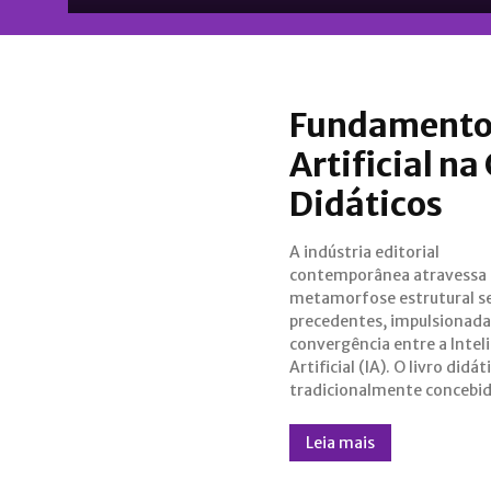
Fundamentos
Artificial na
Didáticos
A indústria editorial
um objeto estático, linear e finito,
contemporânea atravessa
está sendo redefinido com
metamorfose estrutural 
ecossistema de conteúdo líqui
precedentes, impulsionada
capaz de atuar como um 
convergência entre a Intel
inteligente que persona
Artificial (IA). O livro didát
tradicionalmente concebi
Leia mais