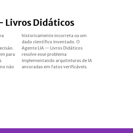
 Livros Didáticos
ma
um
recisão.
áticos
em para
blema
s
A
uno não
ancoradas em fatos verificáveis.