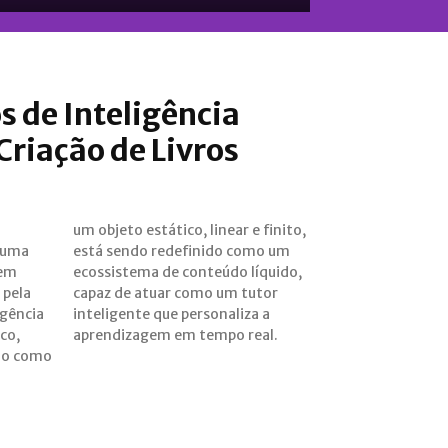
 de Inteligência
 Criação de Livros
 uma
o um
sem
do,
 pela
tutor
igência
liza a
ico,
aprendizagem em tempo real.
do como