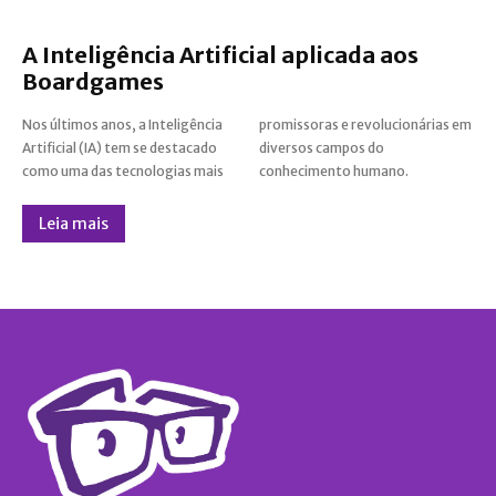
A Inteligência Artificial aplicada aos
Boardgames
Nos últimos anos, a Inteligência
promissoras e revolucionárias em
Artificial (IA) tem se destacado
diversos campos do
como uma das tecnologias mais
conhecimento humano.
Leia mais