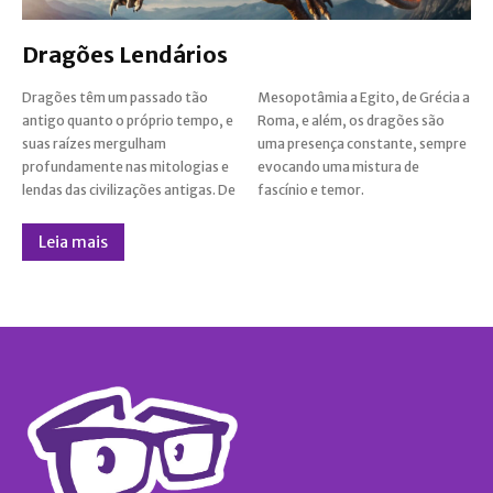
Dragões Lendários
Dragões têm um passado tão
Mesopotâmia a Egito, de Grécia a
antigo quanto o próprio tempo, e
Roma, e além, os dragões são
suas raízes mergulham
uma presença constante, sempre
profundamente nas mitologias e
evocando uma mistura de
lendas das civilizações antigas. De
fascínio e temor.
Leia mais