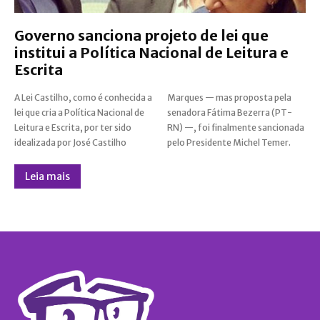
Governo sanciona projeto de lei que
institui a Política Nacional de Leitura e
Escrita
A Lei Castilho, como é conhecida a
Marques — mas proposta pela
lei que cria a Política Nacional de
senadora Fátima Bezerra (PT-
Leitura e Escrita, por ter sido
RN) —, foi finalmente sancionada
idealizada por José Castilho
pelo Presidente Michel Temer.
Leia mais