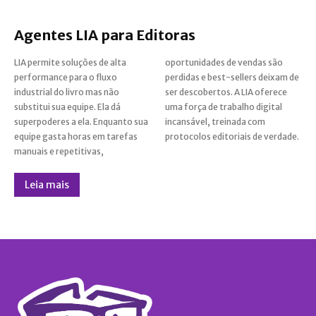
Agentes LIA para Editoras
LIA permite soluções de alta
oportunidades de vendas são
performance para o fluxo
perdidas e best-sellers deixam de
industrial do livro mas não
ser descobertos. A LIA oferece
substitui sua equipe. Ela dá
uma força de trabalho digital
superpoderes a ela. Enquanto sua
incansável, treinada com
equipe gasta horas em tarefas
protocolos editoriais de verdade.
manuais e repetitivas,
Leia mais