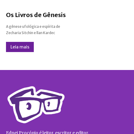
Os Livros de Gênesis
A gênese ufológica e espírita de
Zecharia Sitchin e llan Kardec
Leia mais
Ednei Procópio é leitor, escritor e editor.