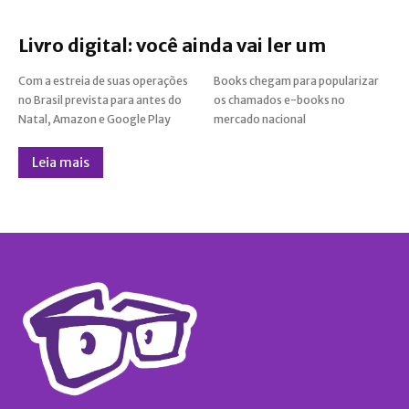
Livro digital: você ainda vai ler um
Com a estreia de suas operações
Books chegam para popularizar
no Brasil prevista para antes do
os chamados e-books no
Natal, Amazon e Google Play
mercado nacional
Leia mais