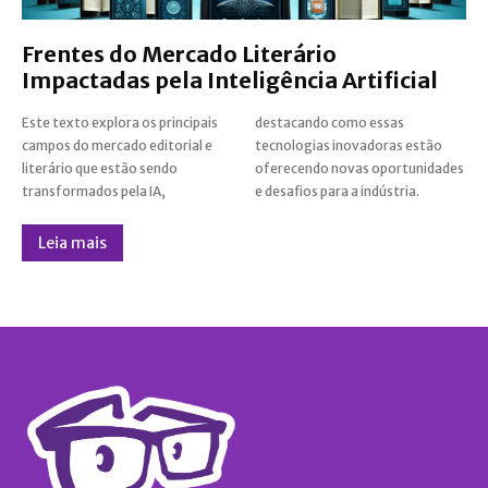
Frentes do Mercado Literário
Impactadas pela Inteligência Artificial
Este texto explora os principais
destacando como essas
campos do mercado editorial e
tecnologias inovadoras estão
literário que estão sendo
oferecendo novas oportunidades
transformados pela IA,
e desafios para a indústria.
Leia mais