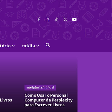
tório
mídia
Inteligência Artificial
Como Usar o Personal
 Livros
Computer da Perplexity
para Escrever Livros