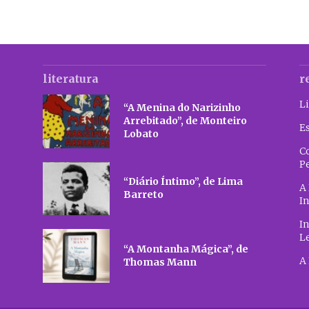
literatura
r
Li
“A Menina do Narizinho
Arrebitado”, de Monteiro
E
Lobato
C
P
“Diário Íntimo”, de Lima
A 
Barreto
In
In
L
“A Montanha Mágica”, de
A 
Thomas Mann