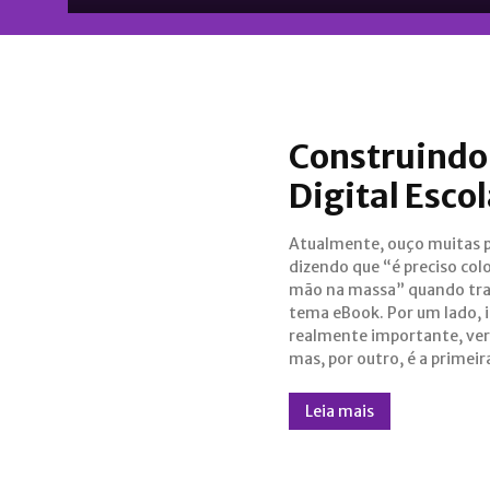
Construindo
Digital Escol
Atualmente, ouço muitas 
em anos, que percebo mai
dizendo que “é preciso colo
dizendo que “é preciso colo
mão na massa” quando tr
mão na massa“, do que ge
tema eBook. Por um lado, i
realmente colocou a mã
realmente importante, ve
mas, por outro, é a primeir
Leia mais