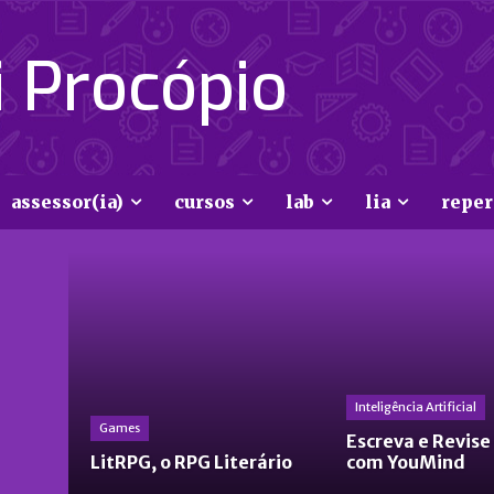
 Procópio
assessor(ia)
cursos
lab
lia
reper
Inteligência Artificial
Games
Escreva e Revise
LitRPG, o RPG Literário
com YouMind