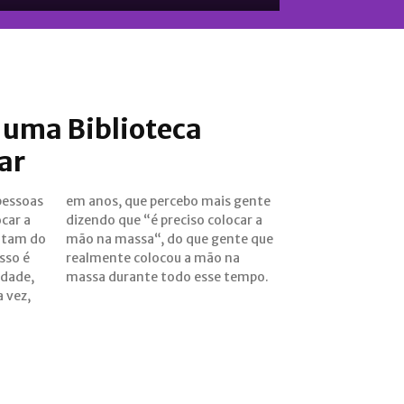
 uma Biblioteca
ar
pessoas
s gente
car a
car a
atam do
nte que
sso é
o na
rdade,
massa durante todo esse tempo.
a vez,