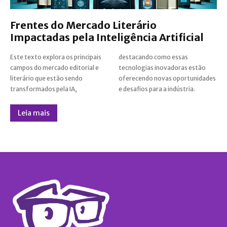
Frentes do Mercado Literário
Impactadas pela Inteligência Artificial
Este texto explora os principais
destacando como essas
campos do mercado editorial e
tecnologias inovadoras estão
literário que estão sendo
oferecendo novas oportunidades
transformados pela IA,
e desafios para a indústria.
Leia mais