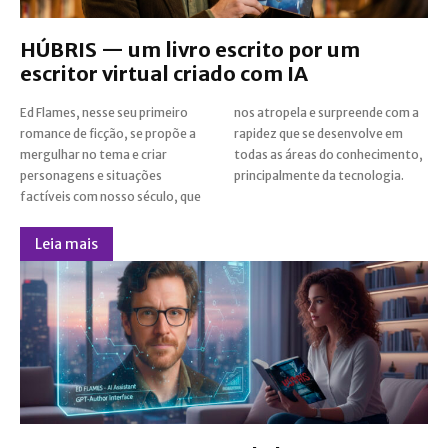
HÚBRIS — um livro escrito por um
escritor virtual criado com IA
Ed Flames, nesse seu primeiro
nos atropela e surpreende com a
romance de ficção, se propõe a
rapidez que se desenvolve em
mergulhar no tema e criar
todas as áreas do conhecimento,
personagens e situações
principalmente da tecnologia.
factíveis com nosso século, que
Leia mais