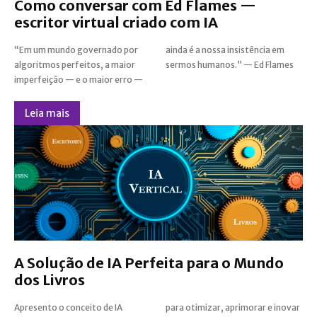
Como conversar com Ed Flames —
escritor virtual criado com IA
“Em um mundo governado por
ainda é a nossa insistência em
algoritmos perfeitos, a maior
sermos humanos.” — Ed Flames
imperfeição — e o maior erro —
Leia mais
A Solução de IA Perfeita para o Mundo
dos Livros
Apresento o conceito de IA
para otimizar, aprimorar e inovar