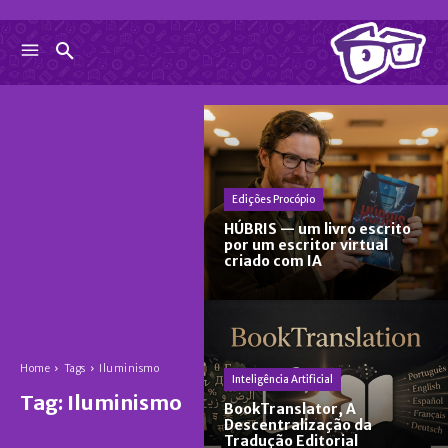
Edições Procópio
HÚBRIS — um livro escrito
por um escritor virtual
criado com IA
Home
Tags
Iluminismo
Inteligência Artificial
Tag:
Iluminismo
BookTranslator, A
Descentralização da
Tradução Editorial