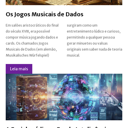
Os Jogos Musicais de Dados
Em salões aristocráticos do final
surgiram como um
do século XVIII, era possível
entretenimento lúdico e curioso,
compor música jogando dados e
permitindo a qualquer pessoa
cards. Os chamados Jogos
gerar minuetes ou valsas
Musicais de Dados (em alemão,
originais sem saber nada de teoria
Musikalisches Würfelspiel)
musical.
Leia mais