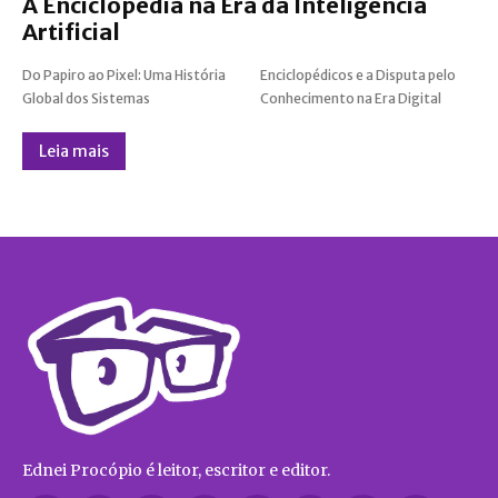
A Enciclopédia na Era da Inteligência
Artificial
Do Papiro ao Pixel: Uma História
Enciclopédicos e a Disputa pelo
Global dos Sistemas
Conhecimento na Era Digital
Leia mais
Ednei Procópio é leitor, escritor e editor.