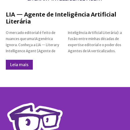
LIA — Agente de Inteligência Artificial
Literária
O mercado editorial é feito de
Inteligência Artificial Literária): a
nuances que uma IA genérica
fusão entre minhas décadas de
ignora. Conheça a LIA — Literary
expertise editorial e o poder dos
Intelligence Agent (Agente de
Agentes de IA verticalizados.
Leia mais