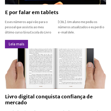
E por falar em tablets
Esses números aqui vão para o
[CBL]. Um aluno me pediu os
pessoal que assistiu ao meu
números atualizados e eu perdi o
último curso lá na Escola do Livro
e-mail dele.
Leia mais
Livro digital conquista confiança de
mercado