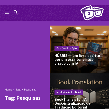
Edições Procópio
HÚBRIS — um livro escrito
por um escritor virtual
criado com IA
Home
Tags
Pesquisas
Inteligência Artificial
Tag:
Pesquisas
BookTranslator, A
Descentralização da
Tradução Editorial