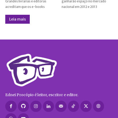
Grandes livrarias e editoras
ganharão espaço no mercado
acreditam que os e-books
nacional em 2012 e 2013
Leia mais
Ednei Procópio é leitor, escritor e editor.