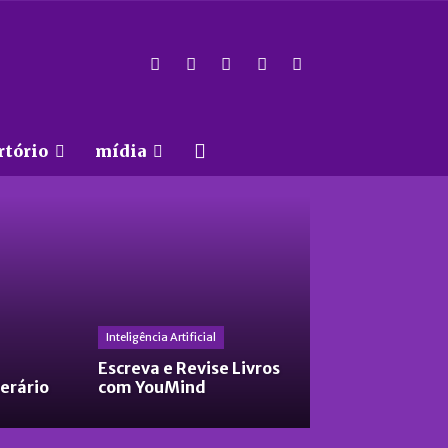
rtório
mídia
Inteligência Artificial
Escreva e Revise Livros
terário
com YouMind