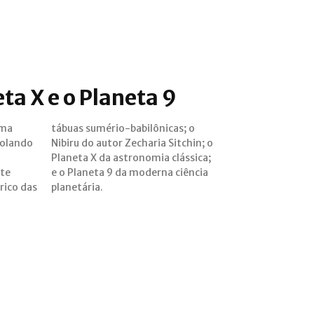
ta X e o Planeta 9
uma
; o
solando
tchin; o
te
cia
rico das
planetária.