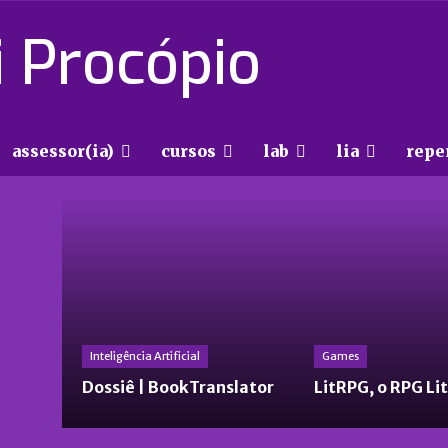
 Procópio
assessor(ia)
cursos
lab
lia
repe
Inteligência Artificial
Games
Dossiê | BookTranslator
LitRPG, o RPG Li