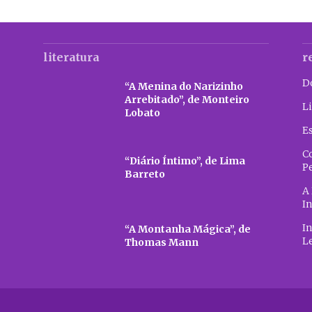
literatura
r
D
“A Menina do Narizinho
Arrebitado”, de Monteiro
Li
Lobato
E
C
“Diário Íntimo”, de Lima
P
Barreto
A 
In
In
“A Montanha Mágica”, de
L
Thomas Mann