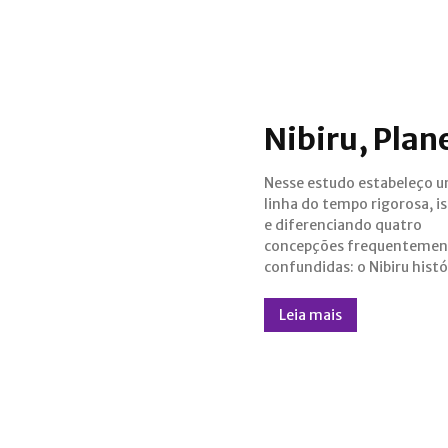
Nibiru, Plane
Nesse estudo estabeleço 
tábuas sumério-babilônicas
linha do tempo rigorosa, i
Nibiru do autor Zecharia Si
e diferenciando quatro
Planeta X da astronomia clássica;
concepções frequentemen
e o Planeta 9 da moderna ciên
confundidas: o Nibiru histó
Leia mais