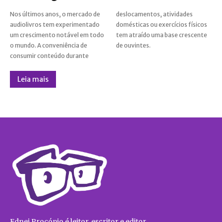
Nos últimos anos, o mercado de
deslocamentos, atividades
audiolivros tem experimentado
domésticas ou exercícios físicos
um crescimento notável em todo
tem atraído uma base crescente
o mundo. A conveniência de
de ouvintes.
consumir conteúdo durante
Leia mais
Ednei Procópio é leitor, escritor e editor.