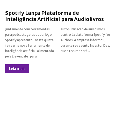
Spotify Lança Plataforma de
Inteligência Artificial para Audiolivros
Juntamente com ferramentas
autopublicação de audiolivros
para podcasts gerados por IA, o
dentro da plataforma Spotify for
Spotify apresentou nesta quinta-
Authors. A empresa informou,
feira uma nova ferramenta de
durante seu evento Investor Day,
inteligência artificial, alimentada
que o recurso será...
pela ElevenLabs, para
Leia mais