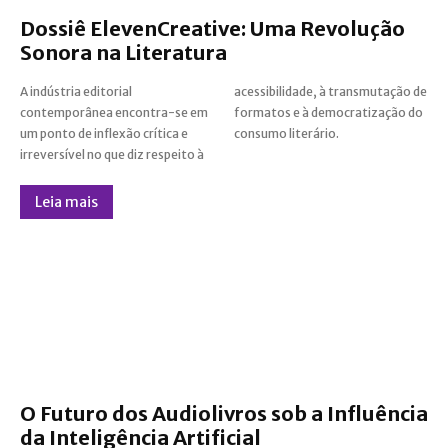
Dossiê ElevenCreative: Uma Revolução
Sonora na Literatura
A indústria editorial
acessibilidade, à transmutação de
contemporânea encontra-se em
formatos e à democratização do
um ponto de inflexão crítica e
consumo literário.
irreversível no que diz respeito à
Leia mais
O Futuro dos Audiolivros sob a Influência
da Inteligência Artificial