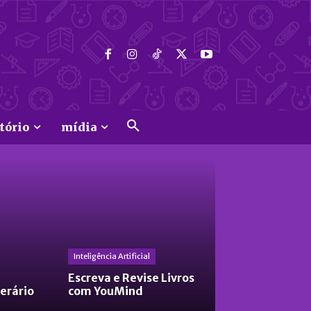
tório
mídia
Inteligência Artificial
Escreva e Revise Livros
terário
com YouMind