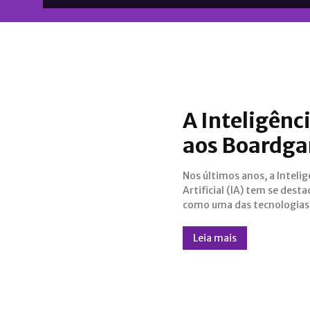
A Inteligênci
aos Boardg
Nos últimos anos, a Intelig
promissoras e revolucionári
Artificial (IA) tem se dest
diversos campos
como uma das tecnologias
Leia mais