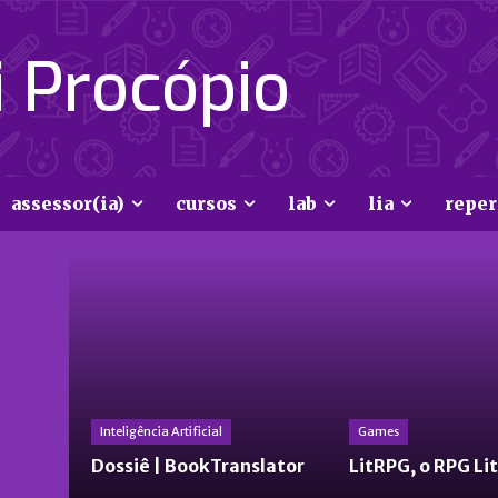
 Procópio
assessor(ia)
cursos
lab
lia
reper
Inteligência Artificial
Games
Dossiê | BookTranslator
LitRPG, o RPG Li