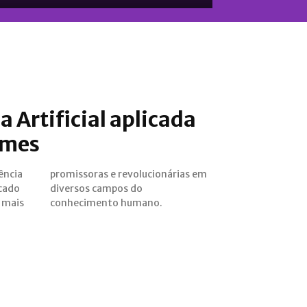
a Artificial aplicada
ames
ência
as em
acado
 do
 mais
conhecimento humano.