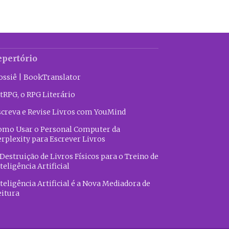
epertório
ossiê | BookTranslator
tRPG, o RPG Literário
screva e Revise Livros com YouMind
omo Usar o Personal Computer da
erplexity para Escrever Livros
Destruição de Livros Físicos para o Treino de
teligência Artificial
teligência Artificial é a Nova Mediadora de
eitura