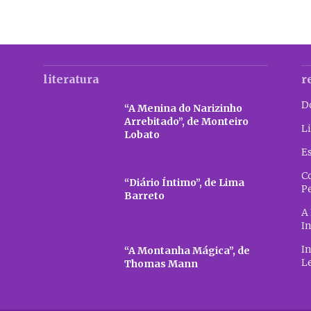
literatura
r
D
“A Menina do Narizinho
Arrebitado”, de Monteiro
Li
Lobato
E
C
“Diário Íntimo”, de Lima
P
Barreto
A 
In
In
“A Montanha Mágica”, de
L
Thomas Mann