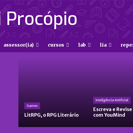
 Procópio
assessor(ia)
cursos
lab
lia
repe
Inteligência Artificial
Games
Escreva e Revise
LitRPG, o RPG Literário
com YouMind