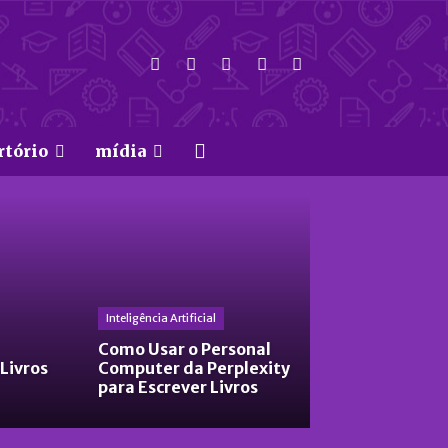
rtório
mídia
Inteligência Artificial
Como Usar o Personal
 Livros
Computer da Perplexity
para Escrever Livros