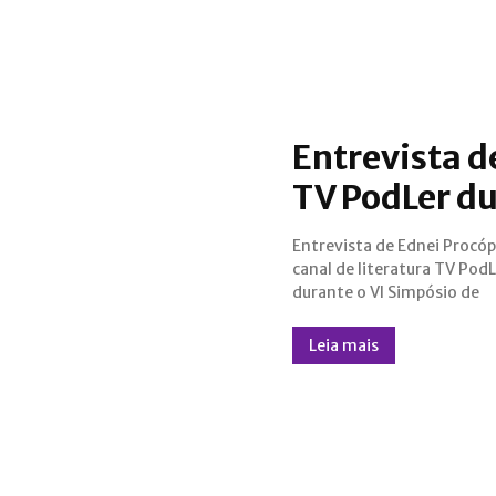
Entrevista d
TV PodLer du
Entrevista de Ednei Procóp
Literatura Fantástica (Fanta
canal de literatura TV PodL
durante o VI Simpósio de
Leia mais