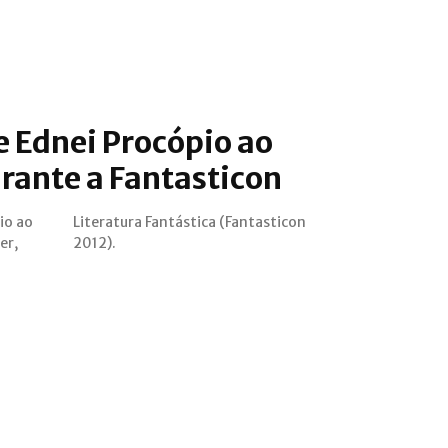
e Ednei Procópio ao
rante a Fantasticon
io ao
sticon
er,
2012).