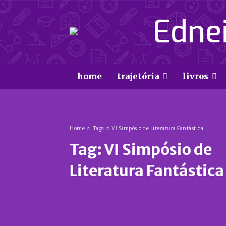
Ednei
home
trajetória
livros
Home
Tags
VI Simpósio de Literatura Fantástica
Tag:
VI Simpósio de
Literatura Fantástica