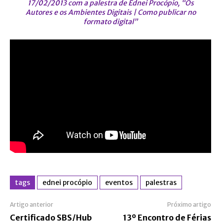
17/02/2013 com a palestra de Ednei Procópio, “Os
Autores e os Ambientes Digitais | Como publicar no
formato digital”
tags
ednei procópio
eventos
palestras
Artigo anterior
Próximo artigo
Certificado SBS/Hub
13º Encontro de Férias