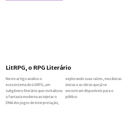
LitRPG, o RPG Literário
Neste artigo analiso o
explorando suas raízes, mecânicas
ecossistema do LitRPG, um
únicas e as obras que já se
subgênero literário que revitalizou
encontram disponíveis para o
a fantasia moderna ao injetar o
público.
DNA dos jogos de interpretação,