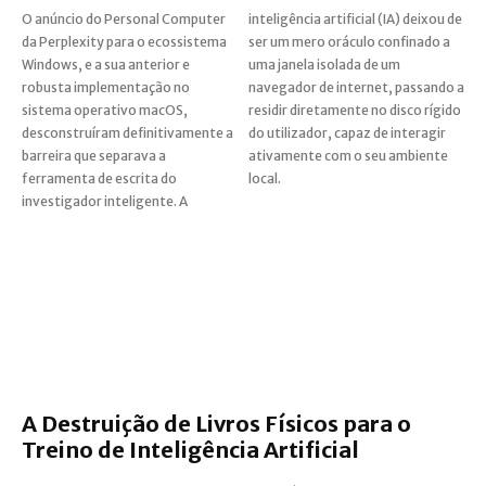
O anúncio do Personal Computer
inteligência artificial (IA) deixou de
da Perplexity para o ecossistema
ser um mero oráculo confinado a
Windows, e a sua anterior e
uma janela isolada de um
robusta implementação no
navegador de internet, passando a
sistema operativo macOS,
residir diretamente no disco rígido
desconstruíram definitivamente a
do utilizador, capaz de interagir
barreira que separava a
ativamente com o seu ambiente
ferramenta de escrita do
local.
investigador inteligente. A
A Destruição de Livros Físicos para o
Treino de Inteligência Artificial