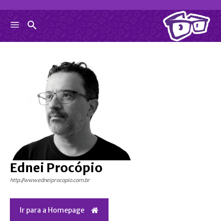
Ednei Procópio
http://www.edneiprocopio.com.br
Ir para a Homepage