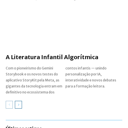
A Literatura Infantil Algorítmica
Com o pioneirismo do Gemini
contos infantis — unindo
Storybook e os novos testes do
personalização por IA,
aplicativo StoryKit pela Meta, as
interatividade e novos debates
gigantes da tecnologia entram em
para a formação leitora.
definitivo no ecossistema dos