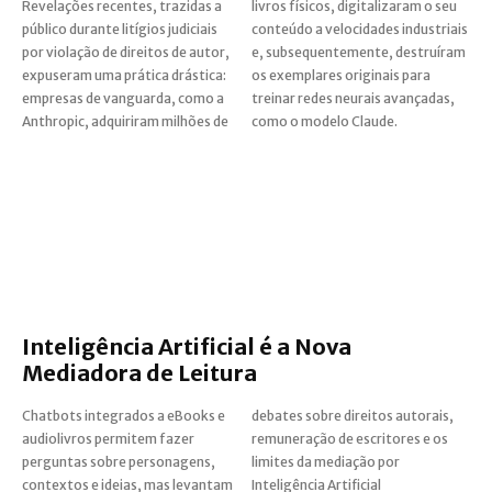
Revelações recentes, trazidas a
livros físicos, digitalizaram o seu
público durante litígios judiciais
conteúdo a velocidades industriais
por violação de direitos de autor,
e, subsequentemente, destruíram
expuseram uma prática drástica:
os exemplares originais para
empresas de vanguarda, como a
treinar redes neurais avançadas,
Anthropic, adquiriram milhões de
como o modelo Claude.
Inteligência Artificial é a Nova
Mediadora de Leitura
Chatbots integrados a eBooks e
debates sobre direitos autorais,
audiolivros permitem fazer
remuneração de escritores e os
perguntas sobre personagens,
limites da mediação por
contextos e ideias, mas levantam
Inteligência Artificial