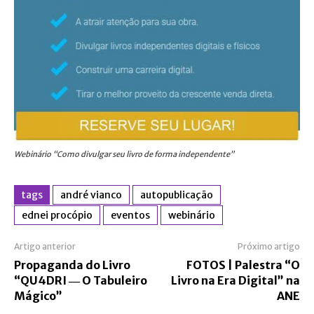
Webinário “Como divulgar seu livro de forma independente”
tags
andré vianco
autopublicação
ednei procópio
eventos
webinário
Artigo anterior
Próximo artigo
Propaganda do Livro
FOTOS | Palestra “O
“QU4DRI ― O Tabuleiro
Livro na Era Digital” na
Mágico”
ANE