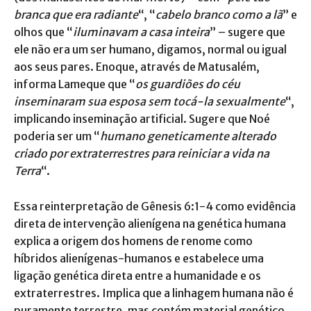
branca que era radiante
“, “
cabelo branco como a lã
” e
olhos que “
iluminavam a casa inteira
” – sugere que
ele não era um ser humano, digamos, normal ou igual
aos seus pares. Enoque, através de Matusalém,
informa Lameque que “
os guardiões do céu
inseminaram sua esposa sem tocá-la sexualmente
“,
implicando inseminação artificial. Sugere que Noé
poderia ser um “
humano geneticamente alterado
criado por extraterrestres para reiniciar a vida na
Terra
“.
Essa reinterpretação de Gênesis 6:1-4 como evidência
direta de intervenção alienígena na genética humana
explica a origem dos homens de renome como
híbridos alienígenas-humanos e estabelece uma
ligação genética direta entre a humanidade e os
extraterrestres. Implica que a linhagem humana não é
puramente terrestre, mas contém material genético