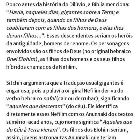
Pouco antes da história do Dilúvio, a Bíblia menciona:
“
Havia, naqueles dias, gigantes sobre a Terra; e
também depois, quando os filhos de Deus
coabitaram com as filhas dos homens, e elas lhes
deram filhos…
“. Esses descendentes seriam os heróis
da antiguidade, homens de renome. Os personagens
envolvidos são os filhos de Deus (no original hebraico
Bnei Elohim
), as filhas dos homens e os seus filhos
híbridos chamados de Nefilim.
Sitchin argumenta que a tradução usual gigantes é
enganosa, pois a palavra original Nefilim deriva do
verbo hebraico
nafal
(cair ou derrubar), significando
“
aqueles que desceram
” (do céu). Ele identifica
diretamente esses Nefilim com os Anunnaki dos textos
sumério-acadianos, cujo nome significa “
Aqueles que
do Céu à Terra vieram
“. Os filhos dos Elohim seriam,
assim, jovens astronautas Anunnaki que teriam