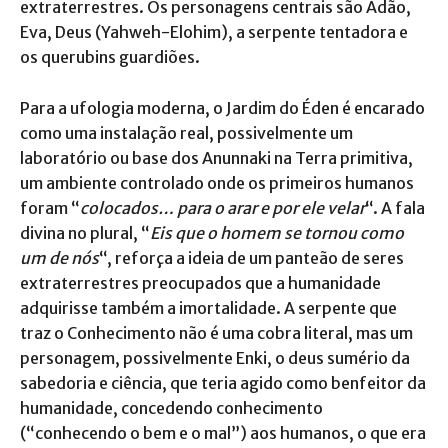
extraterrestres. Os personagens centrais são Adão,
Eva, Deus (Yahweh-Elohim), a serpente tentadora e
os querubins guardiões.
Para a ufologia moderna, o Jardim do Éden é encarado
como uma instalação real, possivelmente um
laboratório ou base dos Anunnaki na Terra primitiva,
um ambiente controlado onde os primeiros humanos
foram “
colocados… para o arar e por ele velar
“. A fala
divina no plural, “
Eis que o homem se tornou como
um de nós
“, reforça a ideia de um panteão de seres
extraterrestres preocupados que a humanidade
adquirisse também a imortalidade. A serpente que
traz o Conhecimento não é uma cobra literal, mas um
personagem, possivelmente Enki, o deus sumério da
sabedoria e ciência, que teria agido como benfeitor da
humanidade, concedendo conhecimento
(“conhecendo o bem e o mal”) aos humanos, o que era