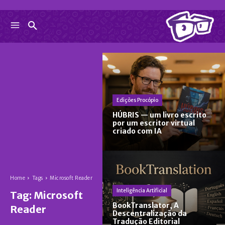
Edições Procópio
HÚBRIS — um livro escrito
por um escritor virtual
criado com IA
Home
Tags
Microsoft Reader
Inteligência Artificial
Tag:
Microsoft
BookTranslator, A
Reader
Descentralização da
Tradução Editorial