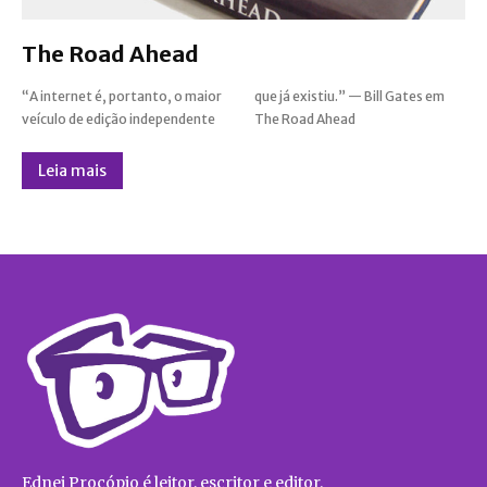
The Road Ahead
“A internet é, portanto, o maior
que já existiu.” — Bill Gates em
veículo de edição independente
The Road Ahead
Leia mais
Ednei Procópio é leitor, escritor e editor.