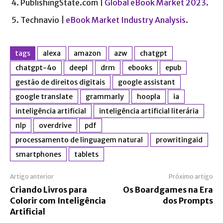
PublishingState.com |
Global eBook Market 2023
.
Technavio |
eBook Market Industry Analysis
.
tags
alexa
amazon
azw
chatgpt
chatgpt-4o
deepl
drm
ebooks
epub
gestão de direitos digitais
google assistant
google translate
grammarly
hoopla
ia
inteligência artificial
inteligência artificial literária
nlp
overdrive
pdf
processamento de linguagem natural
prowritingaid
smartphones
tablets
Artigo anterior
Próximo artigo
Criando Livros para
Os Boardgames na Era
Colorir com Inteligência
dos Prompts
Artificial