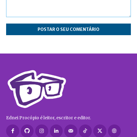
Deixe
aqui
o
seu
comentário
Ednei Procópio é leitor, escritor e editor.