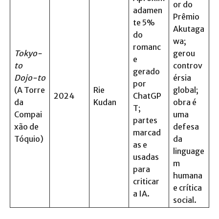
or do
adamen
Prêmio
te 5%
Akutaga
do
wa;
romanc
Tokyo-
gerou
e
to
controv
gerado
Dojo-to
érsia
por
(A Torre
Rie
global;
2024
ChatGP
da
Kudan
obra é
T;
Compai
uma
partes
xão de
defesa
marcad
Tóquio)
da
as e
linguage
usadas
m
para
humana
criticar
e crítica
a IA.
social.