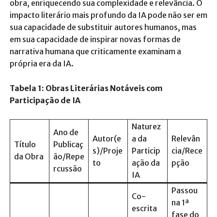
obra, enriquecendo sua complexidade e relevância. O
impacto literário mais profundo da IA pode não ser em
sua capacidade de substituir autores humanos, mas
em sua capacidade de inspirar novas formas de
narrativa humana que criticamente examinam a
própria era da IA.
Tabela 1: Obras Literárias Notáveis com
Participação de IA
Naturez
Ano de
Autor(e
a da
Relevân
Título
Publicaç
s)/Proje
Particip
cia/Rece
da Obra
ão/Repe
to
ação da
pção
rcussão
IA
Passou
Co-
na 1ª
escrita
fase do