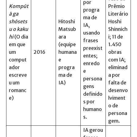
por
Kompūt
Prêmio
progra
ā ga
Literário
ma de
shōsets
Hitoshi
Hoshi
IA,
u o kaku
Matsub
Shinnich
usando
hi
(O dia
ara
i; 11 de
frases
em que
(equipe
1.450
preexist
um
2016
humana
obras
entes;
comput
e
com IA;
enredo
ador
progra
eliminad
e
escreve
ma de
a por
persona
u um
IA)
falta de
gens
romanc
desenvo
definido
e)
lviment
s por
o de
humano
persona
s.
gem.
IA gerou