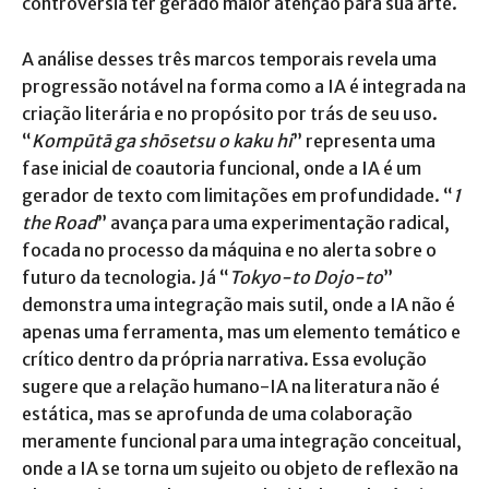
controvérsia ter gerado maior atenção para sua arte.
A análise desses três marcos temporais revela uma
progressão notável na forma como a IA é integrada na
criação literária e no propósito por trás de seu uso.
“
Kompūtā ga shōsetsu o kaku hi
” representa uma
fase inicial de coautoria funcional, onde a IA é um
gerador de texto com limitações em profundidade. “
1
the Road
” avança para uma experimentação radical,
focada no processo da máquina e no alerta sobre o
futuro da tecnologia. Já “
Tokyo-to Dojo-to
”
demonstra uma integração mais sutil, onde a IA não é
apenas uma ferramenta, mas um elemento temático e
crítico dentro da própria narrativa. Essa evolução
sugere que a relação humano-IA na literatura não é
estática, mas se aprofunda de uma colaboração
meramente funcional para uma integração conceitual,
onde a IA se torna um sujeito ou objeto de reflexão na