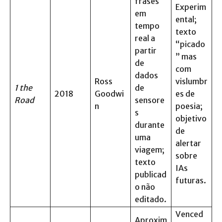
frases
Experim
em
ental;
tempo
texto
real a
“picado
partir
” mas
de
com
dados
Ross
vislumbr
1 the
de
2018
Goodwi
es de
Road
sensore
n
poesia;
s
objetivo
durante
de
uma
alertar
viagem;
sobre
texto
IAs
publicad
futuras.
o não
editado.
Venced
Aproxim