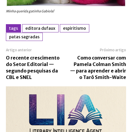
Minha querida gatinha Gabiola!
tags
editora dufaux
espiritismo
patas sagradas
Artigo anterior
Próximo artigo
O recente crescimento
Como conversar com
do Setor Editorial —
Pamela Colman Smith
segundo pesquisas da
— para aprender e abrir
CBL e SNEL
o Tarô Smith-Waite