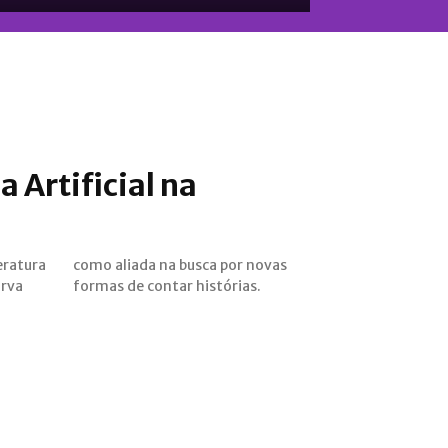
a Artificial na
eratura
 novas
irva
formas de contar histórias.