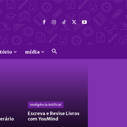
tório
mídia
Inteligência Artificial
Escreva e Revise Livros
terário
com YouMind