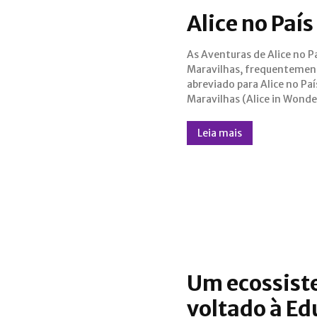
Alice no Paí
As Aventuras de Alice no P
a obra infantil mais conhe
Maravilhas, frequentemen
Lewis Carroll, e teve a sua prime
abreviado para Alice no Paí
edição publicada em 4 de jul
Maravilhas (Alice in Wonde
Leia mais
Um ecossiste
voltado à E