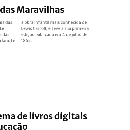
s das Maravilhas
aís das
cida de
te
ira
s das
ho de
rland) é
1865.
ma de livros digitais
ducação