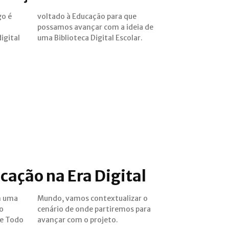
go é
que
igital
uma Biblioteca Digital Escolar.
ucação na Era Digital
m uma
zar o
o
ra
de Todo
avançar com o projeto.