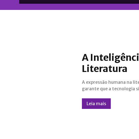
A Inteligênci
Literatura
A expressão humana na lit
como aliada na busca por
garante que a tecnologia s
Leia mais