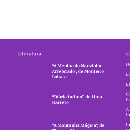
literatura
r
D
“A Menina do Narizinho
Arrebitado”, de Monteiro
Li
Lobato
E
C
“Diário Íntimo”, de Lima
P
Barreto
A 
In
In
“A Montanha Mágica”, de