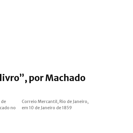
o livro”, por Machado
 de
iro,
icado no
em 10 de Janeiro de 1859