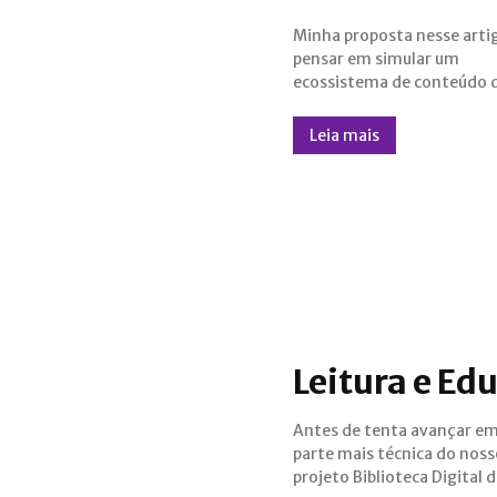
Minha proposta nesse arti
voltado à Educação para 
pensar em simular um
possamos avançar com a ideia de
ecossistema de conteúdo d
Leia mais
Leitura e Ed
Antes de tenta avançar e
Mundo, vamos contextuali
parte mais técnica do noss
cenário de onde partiremos pa
projeto Biblioteca Digital 