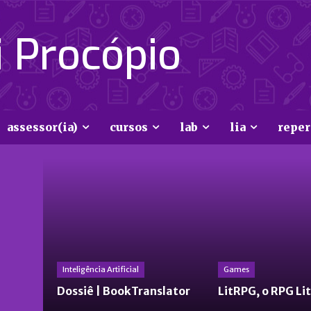
 Procópio
assessor(ia)
cursos
lab
lia
reper
Inteligência Artificial
Games
Dossiê | BookTranslator
LitRPG, o RPG Li