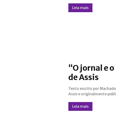
Leia mais
“O jornal e 
de Assis
Texto escrito por Machado
Correio Mercantil, Rio de Jane
Assis e originalmente publ
Leia mais